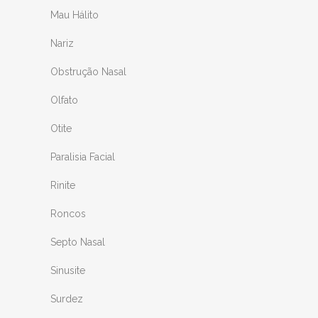
Mau Hálito
Nariz
Obstrução Nasal
Olfato
Otite
Paralisia Facial
Rinite
Roncos
Septo Nasal
Sinusite
TENDIMENTO
Surdez
ra entrar em contato diretamente comigo, mande