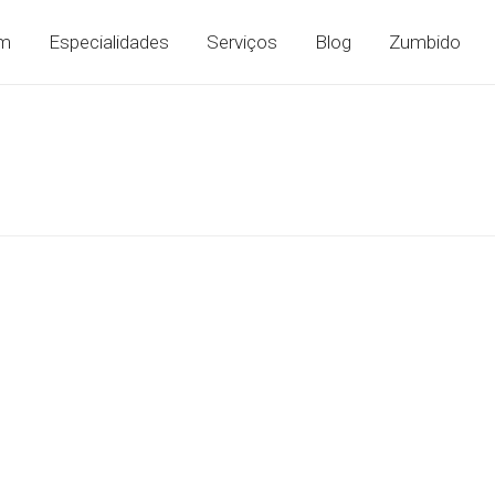
im
Especialidades
Serviços
Blog
Zumbido
ar a
A