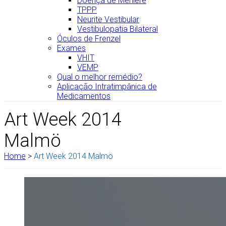
Doença de Menière
TPPP
Neurite Vestibular
Vestibulopatia Bilateral
Óculos de Frenzel
Exames
VHIT
VEMP
Qual o melhor remédio?
Aplicação Intratimpânica de
Medicamentos
Art Week 2014
Malmö
Home
>
Art Week 2014 Malmö