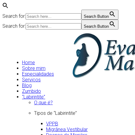
Search for:
Search Button
Search for:
Search Button
Home
Sobre mim
Especialidades
Serviços
Blog
Zumbido
“Labirintite”
O que é?
Tipos de “Labirintite”
VPPB
Migrânea Vestibular