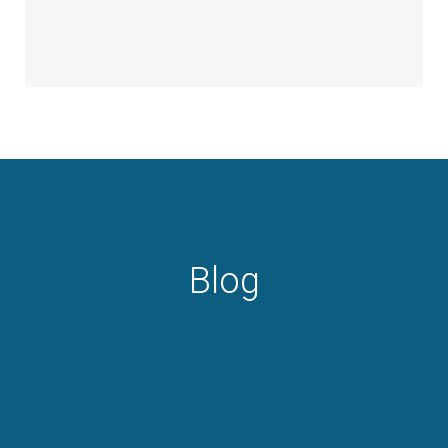
Blog
Toda rinite é alérgica?