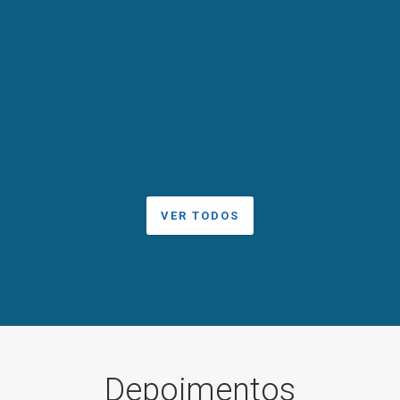
é muito comum que mais de uma
delas esteja presente no mesmo
paciente. Uma das questões mais
relacionadas à presença de zumbido
é a qualidade do......
09 fevereiro, 2021
/
No comment
VER TODOS
Depoimentos